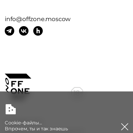
info@offzone.moscow
© BI.ZONE, 2024
Cookie-файлы...
Впрочем, ты и так знаешь
Политика конфиденциальности